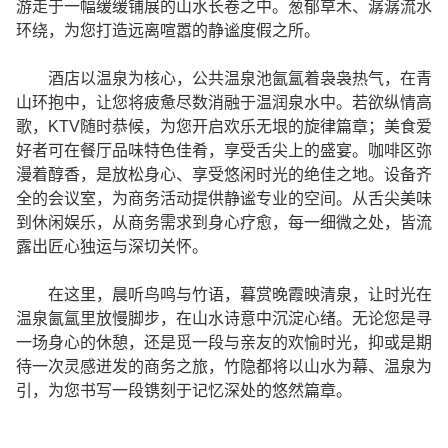
游走于一幅缓缓铺展的山水长卷之中。葱郁草木、潺潺流水
环绕，为您打造远离喧嚣的静谧度假之所。
酒店以温泉为核心，公共温泉池氤氲着袅袅热气，在青
山环抱中，让您将疲惫尽数消融于温润泉水中。若欲纵情高
歌，KTV随时恭候，为您开启欢乐无垠的旋律篇章；美食爱
好者可在餐厅品味特色佳肴，享受舌尖上的盛宴。咖啡区弥
漫着醇香，是放松身心、享受悠闲时光的绝佳之地。设备齐
全的会议室，为商务活动提供静谧专业的空间。从舌尖美味
到休闲娱乐，从商务需求到身心疗愈，每一细微之处，皆流
露出匠心独运与深切关怀。
在这里，晨听鸟鸣与竹语，暮赏晚霞映清泉，让时光在
温泉氤氲里放慢脚步，在山水诗意中沉淀心绪。无论您是寻
一场身心的休憩，还是觅一段与亲友的欢愉时光，抑或是期
待一次灵感迸发的商务之旅，竹隐都将以山水为幕、温泉为
引，为您书写一段镌刻于记忆深处的悠然篇章。