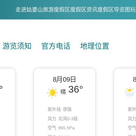
走进姑婆山旅游度假区
度假区资讯
度假区导览图
玩
游览须知
官方电话
地理位置
8月09日
°
36°
晴
紫外线
很强
紫
风力
北风0-3级
风
空气
965 hPa
空