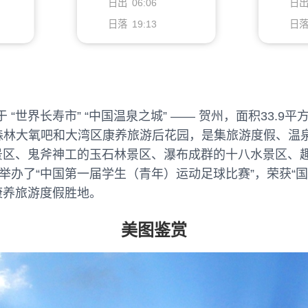
日出
06:06
日
日落
19:13
日
 “世界长寿市” “中国温泉之城” —— 贺州，面积33
然森林大氧吧和大湾区康养旅游后花园，是集旅游度假、温
景区、鬼斧神工的玉石林景区、瀑布成群的十八水景区、
办了“中国第一届学生（青年）运动足球比赛”，荣获“国家
康养旅游度假胜地。
美图鉴赏