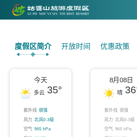
度假区简介
开放时间
优惠政策
今天
8月08日
35°
36
多云
晴
紫外线
很强
紫外线
很强
风力
北风0-3级
风力
北风0-3级
空气
965 hPa
空气
965 hPa